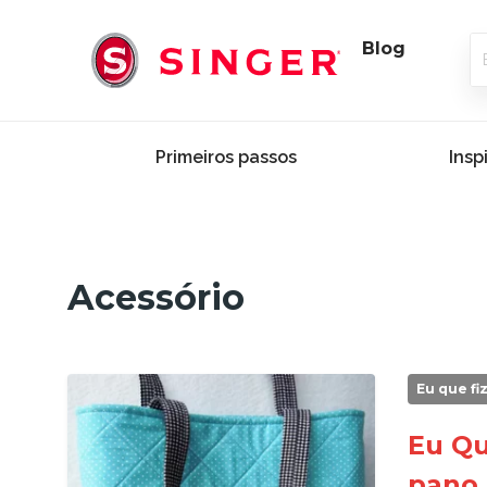
Blog
Primeiros passos
Insp
Acessório
Eu que fi
Eu Qu
pano