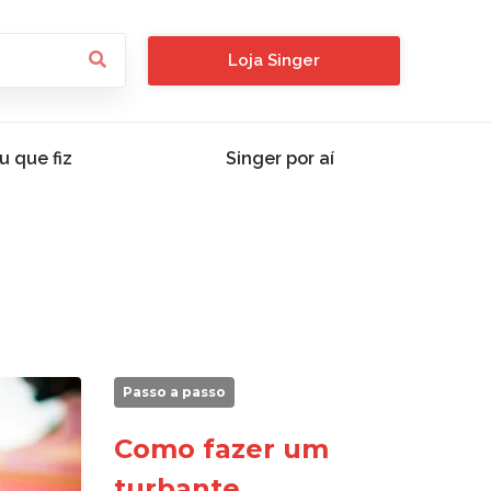
Loja Singer
u que fiz
Singer por aí
Passo a passo
Como fazer um
turbante