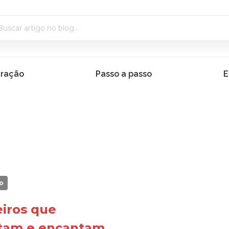
iração
Passo a passo
E
o
iros que
tam e encantam