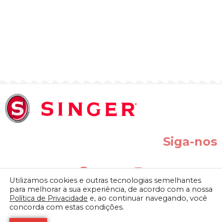
Siga-nos
Utilizamos cookies e outras tecnologias semelhantes
para melhorar a sua experiência, de acordo com a nossa
Política de Privacidade
e, ao continuar navegando, você
concorda com estas condições.
SINGER do BRASIL IND. COM. LTDA. | Av. Presidente Vargas, 800 –
Vila Vitória II – Indaiatuba-SP CEP: 13338-900 CNPJ: 61.432.506/0001-