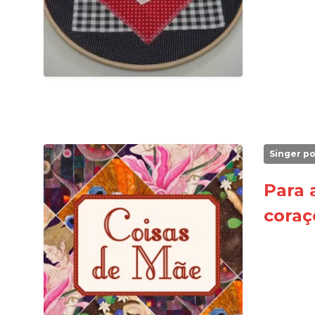
Singer po
Para 
coraç