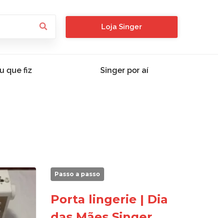
Loja Singer
u que fiz
Singer por aí
Passo a passo
Porta lingerie | Dia
das Mães Singer