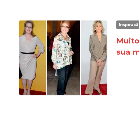
Inspiraçã
Muito
sua 