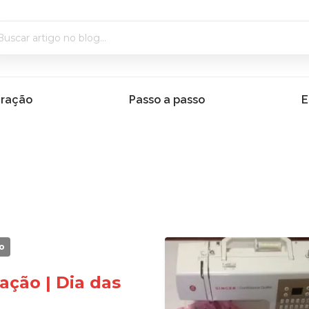
iração
Passo a passo
E
o
ração | Dia das