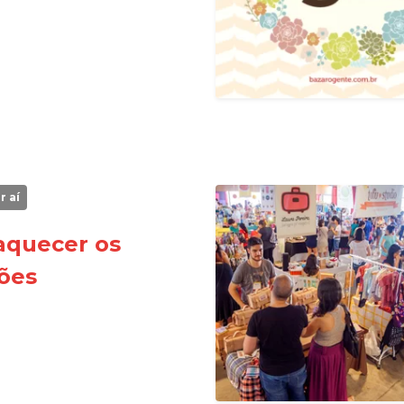
r aí
aquecer os
ões