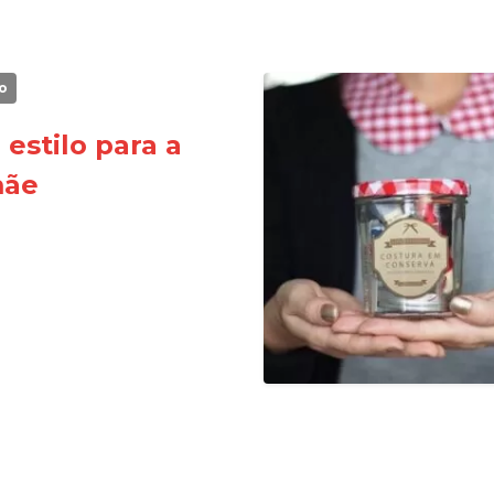
o
 estilo para a
mãe