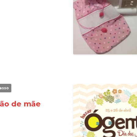
asso
ção de mãe