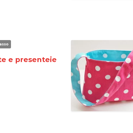
asso
te e presenteie