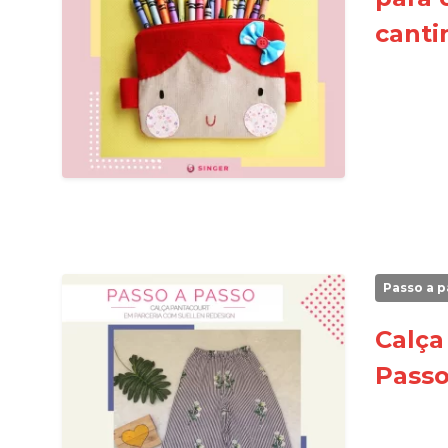
canti
Passo a p
Calça
Passo