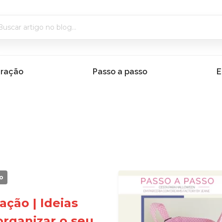
iração
Passo a passo
E
o
ação | Ideias
organizar o seu