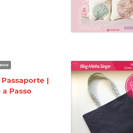
asso
 Passaporte |
 a Passo