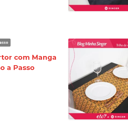
asso
rtor com Manga
so a Passo