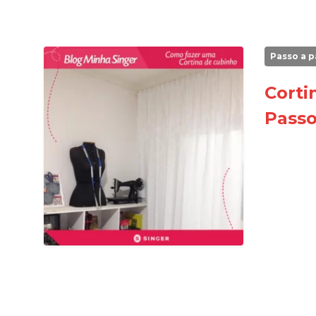
Passo a p
Corti
Passo