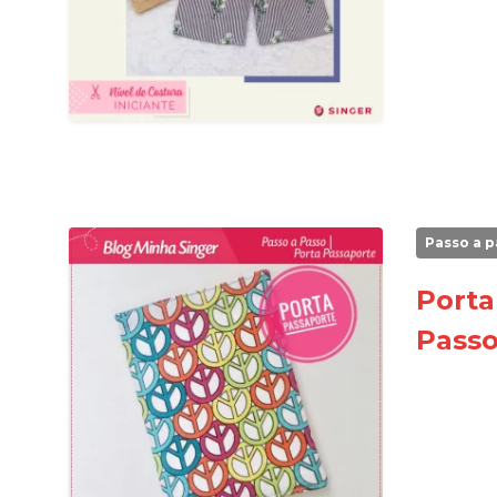
Passo a p
Porta
Passo