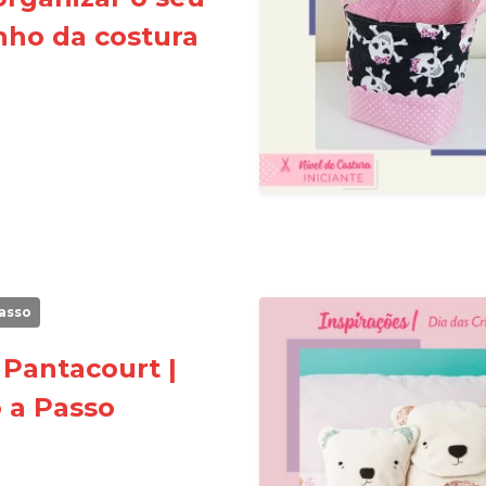
nho da costura
asso
 Pantacourt |
 a Passo