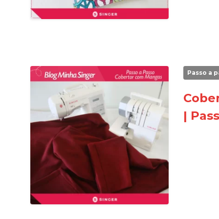
Passo a p
Cobe
| Pas