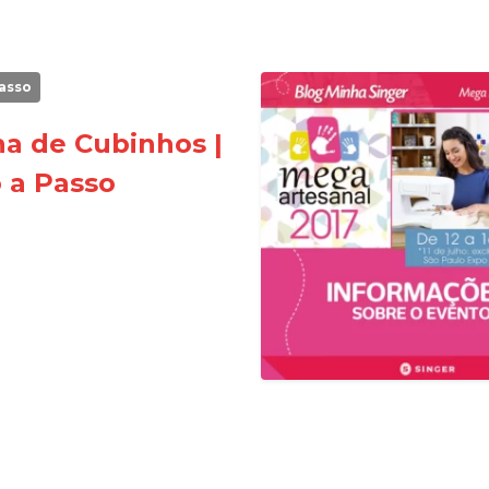
asso
na de Cubinhos |
 a Passo