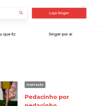
Loja Singer
u que fiz
Singer por aí
Inspiração
Pedacinho por
pedacinho