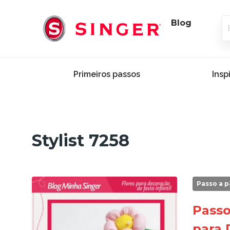
Blog
Primeiros passos
Insp
Stylist 7258
Passo a p
Passo
para 