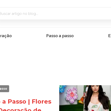
iração
Passo a passo
E
asso
 a Passo | Flores
Decoração de