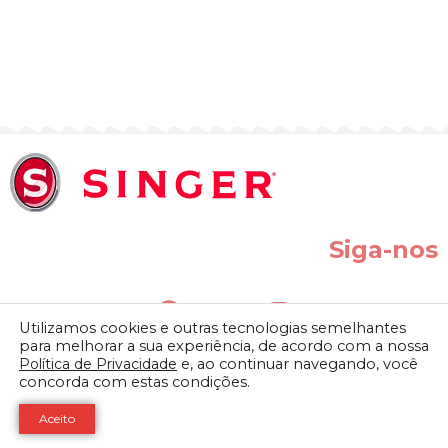
Siga-nos
Utilizamos cookies e outras tecnologias semelhantes
para melhorar a sua experiência, de acordo com a nossa
Política de Privacidade
e, ao continuar navegando, você
concorda com estas condições.
SINGER do BRASIL IND. COM. LTDA. | Av. Presidente Vargas, 800 –
Vila Vitória II – Indaiatuba-SP CEP: 13338-900 CNPJ: 61.432.506/0001-
Aceito
64