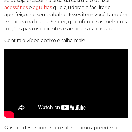
se deseja crescer na área da costura é utilizar
acessórios
e
agulhas
que ajudarão a facilitar e
aperfeiçoar o seu trabalho. Esses itens você também
encontra na loja da Singer, que oferece as melhores
opções para os iniciantes e amantes da costura.
Confira o vídeo abaixo e saiba mais!
Gostou deste conteúdo sobre como aprender a