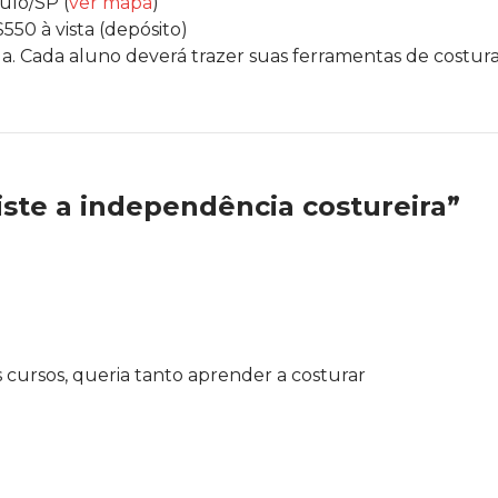
ulo/SP (
ver mapa
)
550 à vista (depósito)
la. Cada aluno deverá trazer suas ferramentas de costur
iste a independência costureira”
cursos, queria tanto aprender a costurar