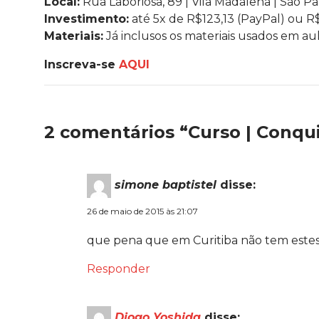
Local:
Rua Laboriosa, 89 | Vila Madalena | São Pa
Investimento:
até 5x de R$123,13 (PayPal) ou R$
Materiais:
Já inclusos os materiais usados em au
Inscreva-se
AQUI
2 comentários “Curso | Conqu
simone baptistel
disse:
26 de maio de 2015 às 21:07
que pena que em Curitiba não tem estes 
Responder
Diogo Yoshida
disse: