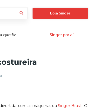
Loja Singer
u que fiz
Singer por aí
ostureira
ra
rdivertida, com as máquinas da
Singer Brasil
. O