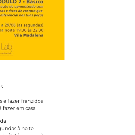
os
és e fazer franzidos
ê fazer em casa
ada
egundas à noite