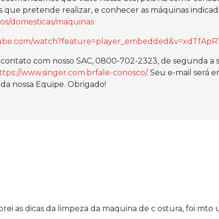
s que pretende realizar, e conhecer as máquinas indicada
tos/domesticas/maquinas
tube.com/watch?feature=player_embedded&v=xdTfApR
a contato com nosso SAC, 0800-702-2323, de segunda a sex
ttps://www.singer.com.brfale-conosco/
. Seu e-mail será 
da nossa Equipe. Obrigado!
adorei as dicas da limpeza da maquina de c ostura, foi mto 