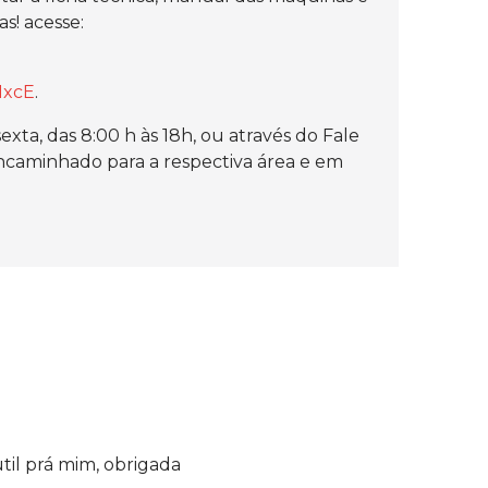
s! acesse:
1xcE
.
ta, das 8:00 h às 18h, ou através do Fale
encaminhado para a respectiva área e em
util prá mim, obrigada