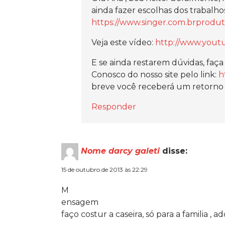
ainda fazer escolhas dos trabalho
https://www.singer.com.brprodu
Veja este vídeo:
http://www.you
E se ainda restarem dúvidas, faç
Conosco do nosso site pelo link:
h
breve você receberá um retorno 
Responder
Nome darcy galeti
disse:
15 de outubro de 2013 às 22:29
M
ensagem
faço costur a caseira, só para a familia , 