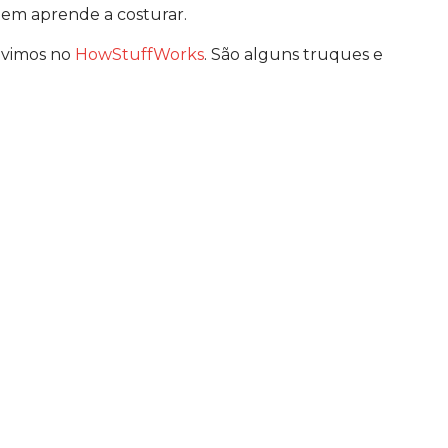
uem aprende a costurar.
e vimos no
HowStuffWorks
. São alguns truques e