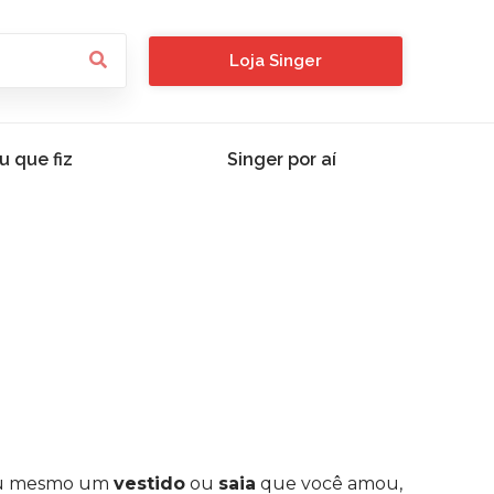
Loja Singer
u que fiz
Singer por aí
Ou mesmo um
vestido
ou
saia
que você amou,