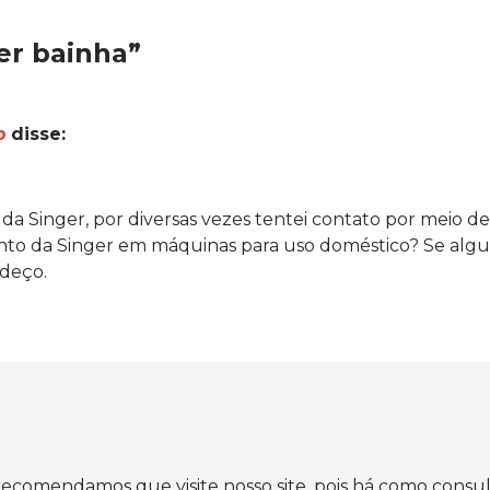
er bainha”
o
disse:
 Singer, por diversas vezes tentei contato por meio de
mento da Singer em máquinas para uso doméstico? Se a
deço.
 recomendamos que visite nosso site, pois há como consul