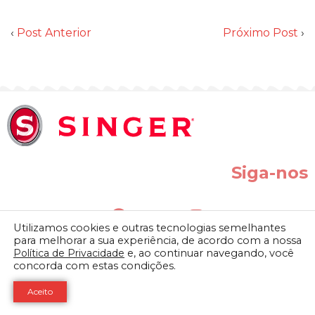
‹
Post Anterior
Próximo Post
›
Siga-nos
Utilizamos cookies e outras tecnologias semelhantes
para melhorar a sua experiência, de acordo com a nossa
Política de Privacidade
e, ao continuar navegando, você
concorda com estas condições.
SINGER do BRASIL IND. COM. LTDA. | Av. Presidente Vargas, 800 –
Vila Vitória II – Indaiatuba-SP CEP: 13338-900 CNPJ: 61.432.506/0001-
Aceito
64