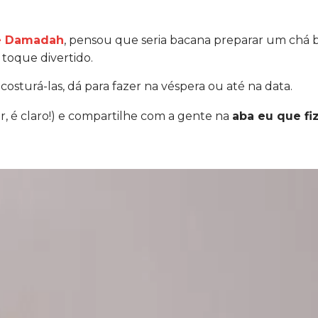
iê Damadah
, pensou que seria bacana preparar um chá 
toque divertido.
osturá-las, dá para fazer na véspera ou até na data.
r, é claro!) e compartilhe com a gente na
aba eu que fi