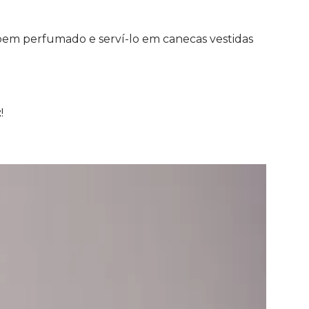
bem perfumado e serví-lo em canecas vestidas
z
!