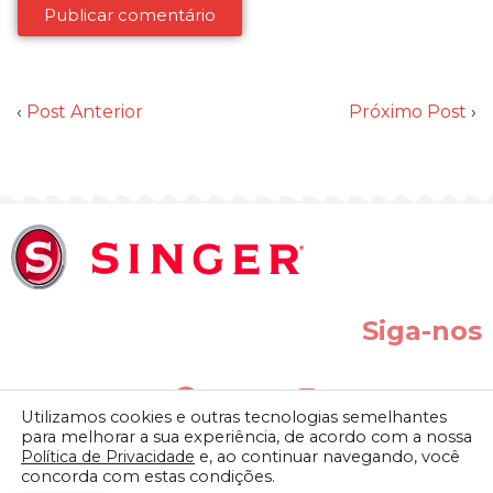
‹
Post Anterior
Próximo Post
›
Siga-nos
Utilizamos cookies e outras tecnologias semelhantes
para melhorar a sua experiência, de acordo com a nossa
Política de Privacidade
e, ao continuar navegando, você
concorda com estas condições.
SINGER do BRASIL IND. COM. LTDA. | Av. Presidente Vargas, 800 –