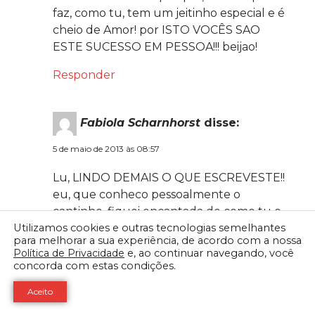
faz, como tu, tem um jeitinho especial e é
cheio de Amor! por ISTO VOCÊS SAO
ESTE SUCESSO EM PESSOA!!! beijao!
Responder
Fabiola Scharnhorst
disse:
5 de maio de 2013 às 08:57
Lu, LINDO DEMAIS O QUE ESCREVESTE!!
eu, que conheco pessoalmente o
cantinho, fiquei encantada de como tu o
Utilizamos cookies e outras tecnologias semelhantes
descreveste!!!LINDO!!!! e a dona do
para melhorar a sua experiência, de acordo com a nossa
cantinho…merece! porque, tudo o que ela
Política de Privacidade
e, ao continuar navegando, você
faz, como tu, tem um jeitinho especial e é
concorda com estas condições.
cheio de Amor! por ISTO VOCÊS SAO
Aceito
ESTE SUCESSO EM PESSOA!!! beijao!