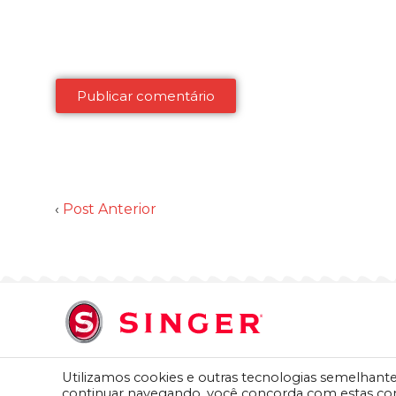
‹
Post Anterior
Utilizamos cookies e outras tecnologias semelhant
SINGER do BRASIL IND. COM. LTDA. | Av. Presidente Vargas, 80
continuar navegando, você concorda com estas co