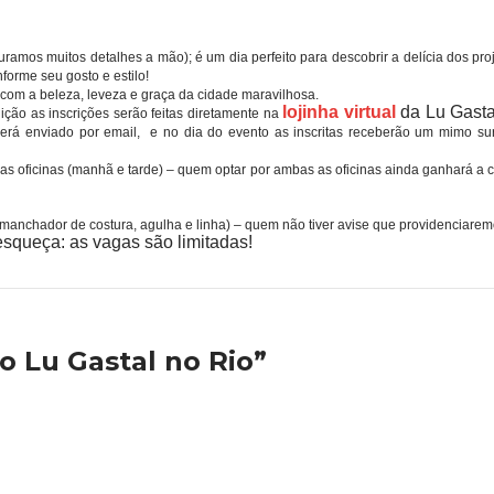
ramos muitos detalhes a mão); é um dia perfeito para descobrir a delícia dos pr
forme seu gosto e estilo!
m a beleza, leveza e graça da cidade maravilhosa.
lojinha virtual
da Lu Gast
dição as inscrições serão feitas diretamente na
 será enviado por email, e no dia do evento as inscritas receberão um mimo s
 oficinas (manhã e tarde) – quem optar por ambas as oficinas ainda ganhará a ca
manchador de costura, agulha e linha) – quem não tiver avise que providenciaremos;
squeça: as vagas são limitadas!
o Lu Gastal no Rio”