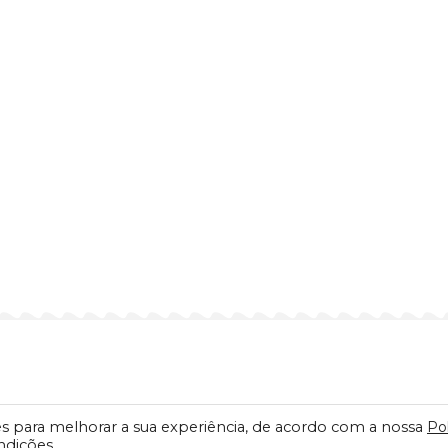
es para melhorar a sua experiência, de acordo com a nossa
Pol
0 – Vila Vitória II – Indaiatuba-SP CEP: 13338-900 CNPJ: 61.432.506/0001-6
ndições.