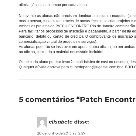
otimização total do tempo por cada aluna.
No evento as alunas não precisam dominar a costura a máquina (costu
mas a pensar, customizar através de novas técnicas e criar projetos con
Ambos os projetos do PATCH ENCONTRO Rio de Janeiro combinarão co
Para facilitar os processos de inscrição e pagamento, a partir desta e
bancário, débito ou cartão de crédito). O comprovante de inscrição
comercialização virtual de produtos e serviços).
As alunas poderão se inscrever em apenas uma oficina, ou em ambas as
na oficina, com todo o material necessário incluído!
O que cada aluna precisa levar? um kit básico de costura (tesoura, des
não e
Qualquer dúvida escreva para clubedopano@lugastal.com.br e
5 comentários “Patch Encontr
elisabete
disse:
28 de junho de 2013 às 12:27