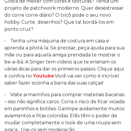
Gosta de mexer com cores e texturas? Tenta um
projeto de patchwork moderno. Quer desestressar
do corre corre diário? O tricô pode o seu novo
hobby. Curte desenhos? Que tal bordá-los em
ponto cruz?
• Tenha uma máquina de costura em casa e
aprenda a pilotá-la. Se precisar, peça ajuda para sua
mãe ou para aquela amiga prendada te mostrar o
be-a–bá. A Singer tem vídeos que te ensinam os
várias dicas para dar os primeiros passos. Clique aqui
e confira no
Youtube
.Você vai ver como é incrível
saber fazer sozinha a barra das suas calças!
• Visite armarinhos para comprar materiais bacanas
– isso não significa caros. Corra o risco de ficar viciada
em paninhos e botões. Garimpe avidamente muitos
aviamentos e fitas coloridas. Elês têm o poder de
mudar completamente o look de uma roupa sem
graça. Use-os sem moderação.