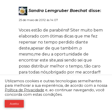
Sandra Lemgruber Boechat
disse:
25 de maio de 2012 às 14:07
Voces estão de parabéns!! Siter muito bem
elaborado com ótimas dicas que me fez
repensar no tempo perdido diante
deste,apesar de que também ,o
mesmo,me deu a oportunidade de
encontrar este site,assi sendo sei que
posso distribuir melhor o tempo, tão caro
para todas nós,obrigado por me acordar!!!
Utilizamos cookies e outras tecnologias semelhantes
Responder
para melhorar a sua experiência, de acordo com a nossa
Política de Privacidade
e, ao continuar navegando, você
concorda com estas condições.
Sandra Lemgruber Boechat
disse:
Aceito
25 de maio de 2012 às 14:07