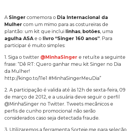
A
Singer
comemora o
Dia Internacional da
Mulher
com um mimo para as costureiras de
plantão: um kit que inclui
linhas
,
botões
, uma
agulha ASA
e o
livro
“Singer 160 anos”
. Para
participar é muito simples:
1. Siga o twitter
@MinhaSinger
e retuíte a seguinte
frase: “Dê RT: Quero ganhar meu kit Singer no Dia
da Mulher!
http://kingo.to/11e1 #MinhaSingerMeuDia”
2. A participação é valida até às 12h de sexta-feira, 09
de março de 2012, e a usuária deve seguir o perfil
@MinhaSinger no Twitter. Tweets mecânicos e
perfis de cunho promocional não serão
considerados caso seja detectada fraude.
3. Utilizaremos a ferramenta Sorteie.me para seleção